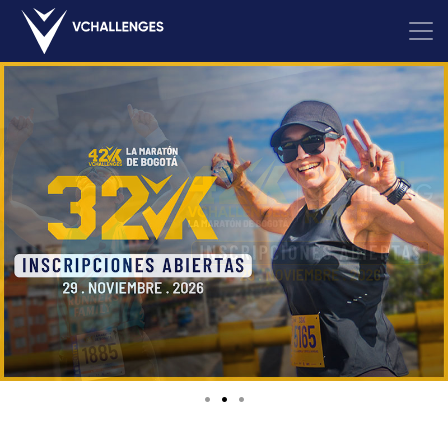
•
•
•