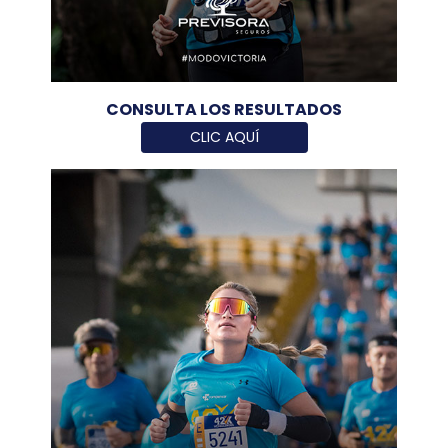
CONSULTA LOS RESULTADOS
CLIC AQUÍ