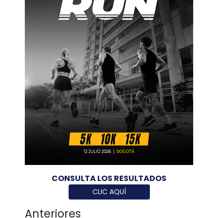
CONSULTA LOS RESULTADOS
CLIC AQUÍ
Anteriores